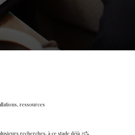
allations, ressources
usieurs recherches, à ce stade déjà 25%