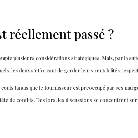
st réellement passé ?
ompte plusieurs considérations stratégiques. Mais, par la suite
els, les deux s’e
ff
orçant de garder leurs rentabilités respect
les coûts tandis que le fournisseur est préoccupé par ses mar
riété de con
fl
its. Dès lors, les discussions se concentrent sur 