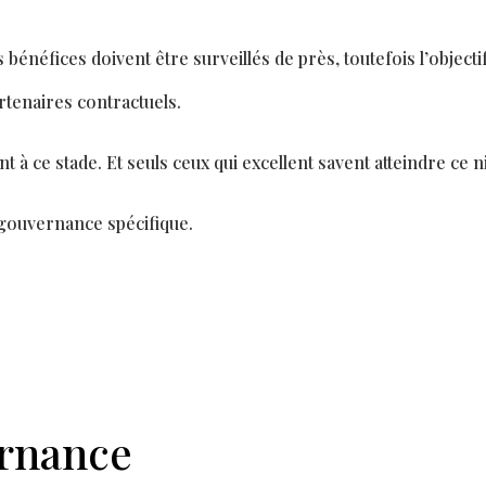
es béné
fi
ces doivent être surveillés de près, toutefois l’object
rtenaires contractuels.
nt à ce stade. Et seuls ceux qui excellent savent atteindre ce 
 gouvernance spéci
fi
que.
rnance